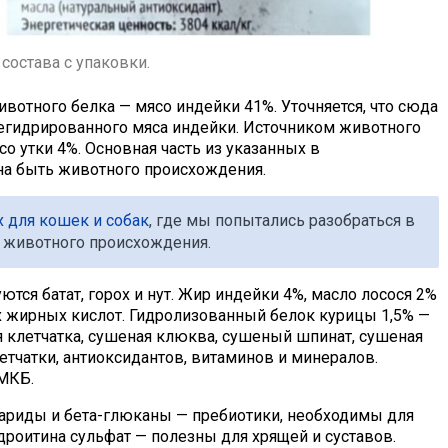
состава с упаковки.
ивотного белка — мясо индейки 41%. Уточняется, что сюда
дегидрированного мяса индейки. Источником животного
о утки 4%. Основная часть из указанных в
на быть животного происхождения.
х для кошек и собак
, где мы попытались разобраться в
в животного происхождения.
тся батат, горох и нут. Жир индейки 4%, масло лосося 2%
жирных кислот. Гидролизованный белок курицы 1,5% —
я клетчатка, сушеная клюква, сушеный шпинат, сушеная
етчатки, антиоксидантов, витаминов и минералов.
МКБ.
ариды и бета-глюканы — пребиотики, необходимы для
роитина сульфат — полезны для хрящей и суставов.