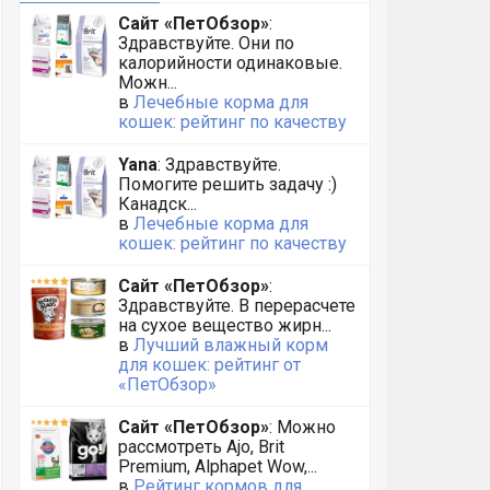
Сайт «ПетОбзор»
:
Здравствуйте. Они по
калорийности одинаковые.
Можн...
в
Лечебные корма для
кошек: рейтинг по качеству
Yana
: Здравствуйте.
Помогите решить задачу :)
Канадск...
в
Лечебные корма для
кошек: рейтинг по качеству
Сайт «ПетОбзор»
:
Здравствуйте. В перерасчете
на сухое вещество жирн...
в
Лучший влажный корм
для кошек: рейтинг от
«ПетОбзор»
Сайт «ПетОбзор»
: Можно
рассмотреть Ajo, Brit
Premium, Alphapet Wow,...
в
Рейтинг кормов для