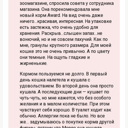
зоомагазине, спросила совета у сотрудника
магазина. Она порекомендовала мне
новый корм Award. На вид очень даже
ничего…красивая, интересная. На упаковке
есть застежка, что очень удобно для
хранения. Раскрыв…слышен запах…не
вонючий, но и не совсем пахучий. Как по
мне, гранулы крупного размера. Для моей
кошке это не очень привычно. А по цвету
они темные. На ощупь гладкие и
жирненькие.
Кормом пользуемся не долго. В первый
день кошка налетела и кушала с
удовольствием. Во второй день она просто
кушала. А последующие дни — кушает по
чуть-чуть, но мне кажется, что без особого
желания и в малом количестве. При этом
чувствует себя хорошо. В туалет ходит как
обычно. Аллергии пока не было. Но все
же… задумываюсь о покупке корма другой
фирмы, потому что Monge она кушала