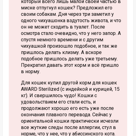
который всего лишь малой своей частью в
миске отпугнул кошек? Предложил его
своим собакам. Дня через три заметил у
одного чихуашонка вздутость живота, и что
он не может сходить в туалет. После
осмотра стало очевидно, что у него запор. А
спустя немного времени и с другим
чихуашкой произошло подобное, и так же
пришлось делать клизму. А вскоре
подобное пришлось делать уже третьему.
Прекратил давать этот корм и всё пришло
в норму.
Для кошек купил другой корм для кошек
AWARD Sterilized (с индейкой и курицей, 15
кг). И свершилось чудо! Кошки с
удовольствием его стали есть, и
продолжают хорошо его есть уже после
окончания плавного перевода. Сейчас у
ориентальной кошки практически исчезли
все жуткие следы после аллергии, стул в
норме, что у нее, что у абиссинского кота.