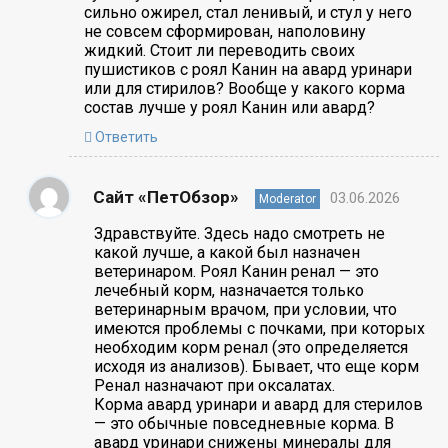
сильно ожирел, стал ленивый, и стул у него
не совсем сформирован, наполовину
жидкий. Стоит ли переводить своих
пушистиков с роял Канин на авард уринари
или для стирилов? Вообще у какого корма
состав лучше у роял Канин или авард?
Ответить
Сайт «ПетОбзор»
03.06.2026
Moderator
Здравствуйте. Здесь надо смотреть не
какой лучше, а какой был назначен
ветеринаром. Роял Канин ренал — это
лечебный корм, назначается только
ветеринарным врачом, при условии, что
имеются проблемы с почками, при которых
необходим корм ренал (это определяется
исходя из анализов). Бывает, что еще корм
Ренал назначают при оксалатах.
Корма авард уринари и авард для стерилов
— это обычные повседневные корма. В
авард уринари снижены минералы для