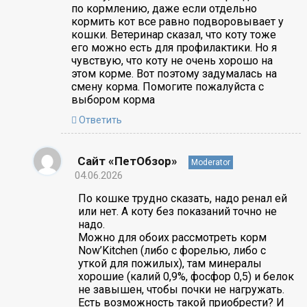
по кормлению, даже если отдельно
кормить кот все равно подворовывает у
кошки. Ветеринар сказал, что коту тоже
его можно есть для профилактики. Но я
чувствую, что коту не очень хорошо на
этом корме. Вот поэтому задумалась на
смену корма. Помогите пожалуйста с
выбором корма
Ответить
Сайт «ПетОбзор»
Moderator
04.06.2026
По кошке трудно сказать, надо ренал ей
или нет. А коту без показаний точно не
надо.
Можно для обоих рассмотреть корм
Now’Kitchen (либо с форелью, либо с
уткой для пожилых), там минералы
хорошие (калий 0,9%, фосфор 0,5) и белок
не завышен, чтобы почки не нагружать.
Есть возможность такой приобрести? И