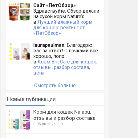
Сайт «ПетОбзор»
:
Здравствуйте. Обзор делали
на сухой корм Nature’s ...
в
Лучший влажный корм
для кошек: рейтинг от
«ПетОбзор»
laurapaulman
: Благодарю
вас за ответ! С почками все
хорошо, попр...
в
Корм Brit Care для кошек:
отзывы, разбор состава,
цена
Смотреть больше
Новые публикации
Корм для кошек Nalapu:
отзывы и разбор состава
05.08.2026
0