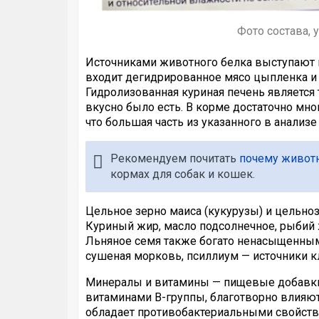
Фото состава, 
Источниками животного белка выступают м
входит дегидрированное мясо цыпленка и 
Гидролизованная куриная печень является
вкусно было есть. В корме достаточно мн
что большая часть из указанного в анализ
Рекомендуем почитать
почему животн
кормах для собак и кошек.
Цельное зерно маиса (кукурузы) и цельно
Куриный жир, масло подсолнечное, рыбий 
Льняное семя также богато ненасыщенными
сушеная морковь, псиллиум — источники к
Минералы и витамины — пищевые добавки
витаминами B-группы, благотворно влияют
обладает противобактериальными свойств