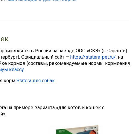
шек
 производятся в России на заводе ООО «СКЗ» (г. Саратов)
етербург). Официальный сайт —
https://statera-pet.ru/
, на
ейке кормов (составы, рекомендуемые нормы кормления
иум классу
.
ся корм
Statera для собак
.
era на примере варианта «для котов и кошек с
й»: