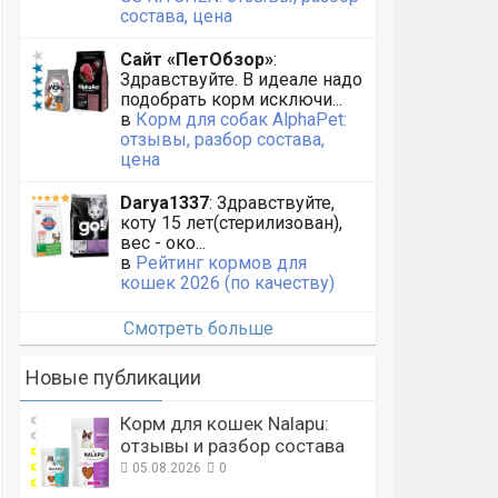
состава, цена
Сайт «ПетОбзор»
:
Здравствуйте. В идеале надо
подобрать корм исключи...
в
Корм для собак AlphaPet:
отзывы, разбор состава,
цена
Darya1337
: Здравствуйте,
коту 15 лет(стерилизован),
вес - око...
в
Рейтинг кормов для
кошек 2026 (по качеству)
Смотреть больше
Новые публикации
Корм для кошек Nalapu:
отзывы и разбор состава
05.08.2026
0