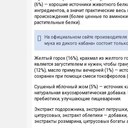
(6%) — хорошие источники животного белка
ингредиентов, а значит практические весь
происхождения (более ценные по аминокис
растительные белки).
На официальном сайте производителя у
мука из дикого кабана» состоит только
Желтый горох (16%), крахмал из желтого г
является загустителем и нужен, чтобы г
(12%), масло примулы вечерней (1%) — ист
сохранен при помощи смеси токоферолов (
Сушеный яблочный жом (5%) — источник кл
натуральная вкусоароматическая добавка.
пребиотики, улучшающие пищеварения.
Экстракт подорожника, экстракт петрушки,
цитрусовых, экстракт облепихи — добавки
экстракты розмарина, цитрусовых богаты а