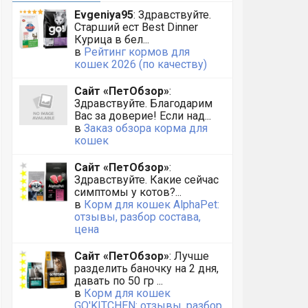
Evgeniya95
: Здравствуйте.
Старший ест Best Dinner
Курица в бел...
в
Рейтинг кормов для
кошек 2026 (по качеству)
Сайт «ПетОбзор»
:
Здравствуйте. Благодарим
Вас за доверие! Если над...
в
Заказ обзора корма для
кошек
Сайт «ПетОбзор»
:
Здравствуйте. Какие сейчас
симптомы у котов?...
в
Корм для кошек AlphaPet:
отзывы, разбор состава,
цена
Сайт «ПетОбзор»
: Лучше
разделить баночку на 2 дня,
давать по 50 гр ...
в
Корм для кошек
GO'KITCHEN: отзывы, разбор