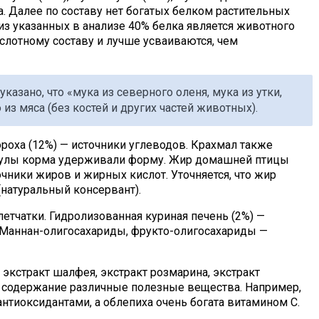
. Далее по составу нет богатых белком растительных
 из указанных в анализе 40% белка является животного
лотному составу и лучше усваиваются, чем
казано, что «мука из северного оленя, мука из утки,
 из мяса (без костей и других частей животных).
ороха (12%) — источники углеводов. Крахмал также
ранулы корма удерживали форму. Жир домашней птицы
очники жиров и жирных кислот. Уточняется, что жир
натуральный консервант).
етчатки. Гидролизованная куриная печень (2%) —
 Маннан-олигосахариды, фрукто-олигосахариды —
 экстракт шалфея, экстракт розмарина, экстракт
, содержание различные полезные вещества. Например,
нтиоксидантами, а облепиха очень богата витамином C.