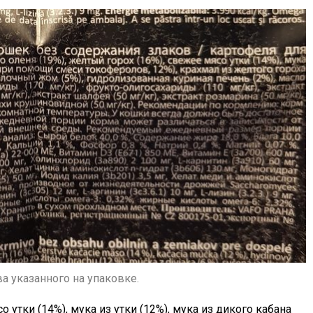
а указанного на упаковке.
 утки (14%), мука из утки (12%), мука из дикого кабана