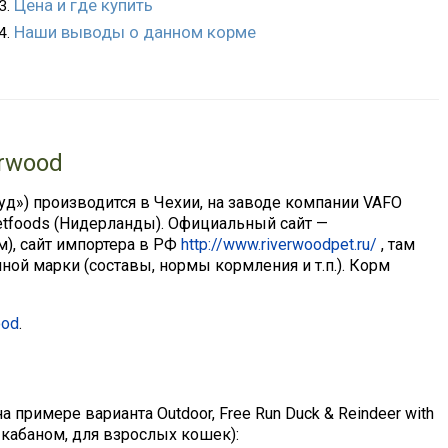
Цена и где купить
Наши выводы о данном корме
rwood
уд») производится в Чехии, на заводе компании VAFO
Petfoods (Нидерланды). Официальный сайт —
м), сайт импортера в РФ
http://www.riverwoodpet.ru/
, там
ной марки (составы, нормы кормления и т.п.). Корм
ood
.
 примере варианта Outdoor, Free Run Duck & Reindeer with
 кабаном, для взрослых кошек):