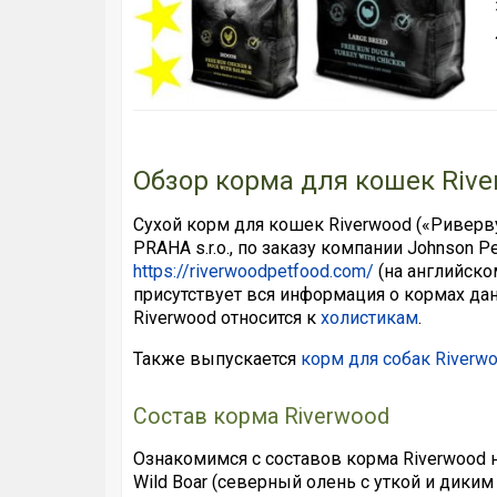
Обзор корма для кошек Rive
Сухой корм для кошек Riverwood («Риверв
PRAHA s.r.o., по заказу компании Johnson 
https://riverwoodpetfood.com/
(на английско
присутствует вся информация о кормах дан
Riverwood относится к
холистикам
.
Также выпускается
корм для собак Riverw
Состав корма Riverwood
Ознакомимся с составов корма Riverwood на
Wild Boar (северный олень с уткой и диким