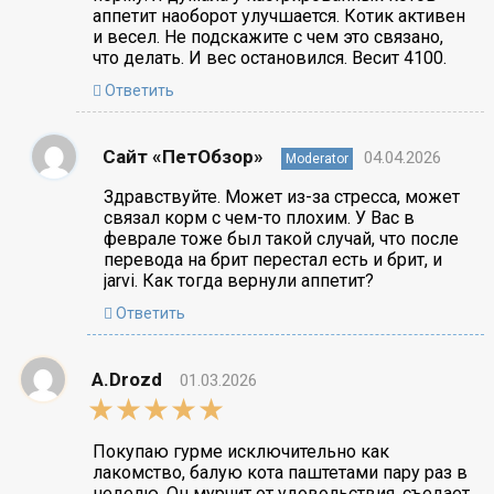
аппетит наоборот улучшается. Котик активен
и весел. Не подскажите с чем это связано,
что делать. И вес остановился. Весит 4100.
Ответить
Сайт «ПетОбзор»
04.04.2026
Moderator
Здравствуйте. Может из-за стресса, может
связал корм с чем-то плохим. У Вас в
феврале тоже был такой случай, что после
перевода на брит перестал есть и брит, и
jarvi. Как тогда вернули аппетит?
Ответить
A.Drozd
01.03.2026
5,0
rating
Покупаю гурме исключительно как
лакомство, балую кота паштетами пару раз в
неделю. Он мурчит от удовольствия, съедает