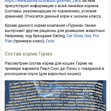
https://www.purina.ru/brands/gourmet_cats
, на нем
присутствует информация о всей линейки кормов
(составы, рекомендации по кормлению, условия
хранения). Относится данный корм к эконом классу.
Кроме данного корма компания «Пурина» также
выпускает другие рационы для домашних животных.
Например, под брендами Darling,
Cat Chow
,
One
,
Pro
Plan
(премиум класс),
Felix
.
Состав корма Гурмэ
Рассмотрим состав корма для кошек Гурме на
примере варианта Перл Соус де-Люкс с говядиной в
роскошном соусе (для взрослых кошек).