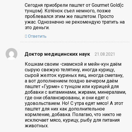
Сегодня приобрели паштет от Gourmet Gold(с
тунцом). Котёнок съел немного, позже
проблевался этим же паштетом. Просто
ужас. Однозначно не рекомендую тратить на
это деньги.
Ответить
Доктор медицинских наук
21.08.2021
Кошкам своим -сиамской и мейн-кун даём
сырую свежую телятину, иногда курицу,
сырой желток куриных яиц, иногда сметану,
а вот дополнением поздно вечером даём
паштет «Гурме» с тунцом или курицей для
добавки с витаминами, жирами, минералами,
где они сбалансированы, и они едят с
удовольствием. Но! С утра едят мясо! А этот
паштет для них как дополнительное
кормление, добавка. Полагаю, что никто не
исключает мясо, курицу, рыбу для питания
животных.