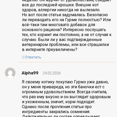
все до последней крошки. Внешне кот
здоров, аллергии никогда не вылезало.
Но вот после статьи задумалась. Безопасно
ли переводить его на Гурме полностью? Или
всё-таки там многовато добавок для
основного рациона? Интересно послушать
тех, кто кормит им постоянно, а не от случая к
случаю. Были ли у вас подтвержденные
ветеринаром проблемы, или все страшилки
в интернете преувеличены?
Ответить
Alpha99
24.02.2026
Я своему котику покупаю Гурмэ уже давно,
он у меня привереда, но эти баночки ест с
огромным удовольствием. Всегда считала,
что раз ему вкусно и он выглядит здоровым
и ухоженным, значит, корм подходит.
Однако после прочтения статьи про
ингредиенты закрались сомнения.
Действительно ли состав оправдывает