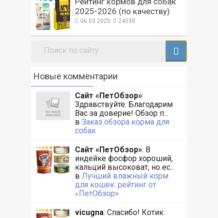
Рейтинг кормов для собак
2025-2026 (по качеству)
06.03.2025
24530
Поиск:
Новые комментарии
Сайт «ПетОбзор»
:
Здравствуйте. Благодарим
Вас за доверие! Обзор п...
в
Заказ обзора корма для
собак
Сайт «ПетОбзор»
: В
индейке фосфор хороший,
кальций высоковат, но ес...
в
Лучший влажный корм
для кошек: рейтинг от
«ПетОбзор»
vicugna
: Спасибо! Котик