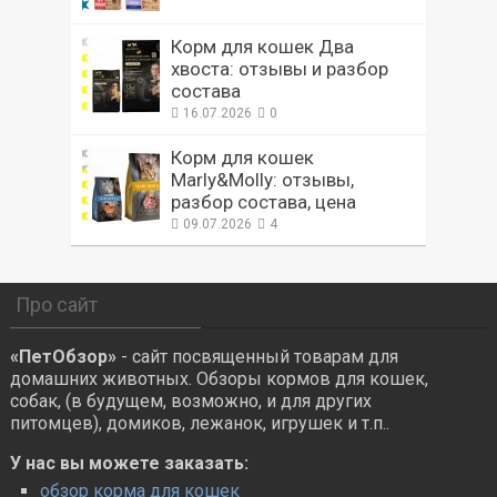
Корм для кошек Два
хвоста: отзывы и разбор
состава
16.07.2026
0
Корм для кошек
Marly&Molly: отзывы,
разбор состава, цена
09.07.2026
4
Про сайт
«ПетОбзор»
- сайт посвященный товарам для
домашних животных. Обзоры кормов для кошек,
собак, (в будущем, возможно, и для других
питомцев), домиков, лежанок, игрушек и т.п..
У нас вы можете заказать:
обзор корма для кошек