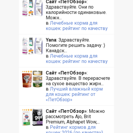
Сайт «ПетОбзор»
:
Здравствуйте. Они по
калорийности одинаковые.
Можн...
в
Лечебные корма для
кошек: рейтинг по качеству
Yana
: Здравствуйте.
Помогите решить задачу :)
Канадск...
в
Лечебные корма для
кошек: рейтинг по качеству
Сайт «ПетОбзор»
:
Здравствуйте. В перерасчете
на сухое вещество жирн...
в
Лучший влажный корм
для кошек: рейтинг от
«ПетОбзор»
Сайт «ПетОбзор»
: Можно
рассмотреть Ajo, Brit
Premium, Alphapet Wow,...
в
Рейтинг кормов для
кошек 2026 (по качеству)