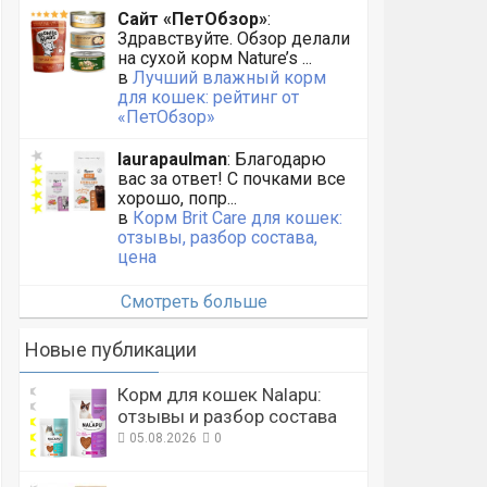
Сайт «ПетОбзор»
:
Здравствуйте. Обзор делали
на сухой корм Nature’s ...
в
Лучший влажный корм
для кошек: рейтинг от
«ПетОбзор»
laurapaulman
: Благодарю
вас за ответ! С почками все
хорошо, попр...
в
Корм Brit Care для кошек:
отзывы, разбор состава,
цена
Смотреть больше
Новые публикации
Корм для кошек Nalapu:
отзывы и разбор состава
05.08.2026
0