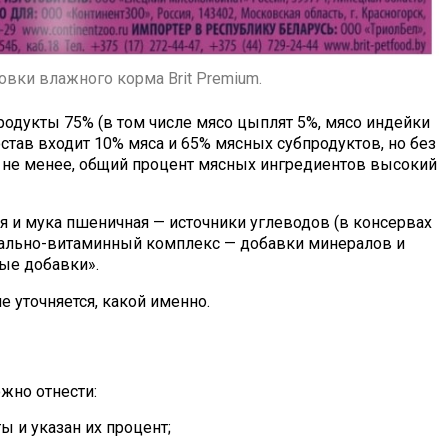
овки влажного корма Brit Premium.
одукты 75% (в том числе мясо цыплят 5%, мясо индейки
состав входит 10% мяса и 65% мясных субпродуктов, но без
м не менее, общий процент мясных ингредиентов высокий
я и мука пшеничная — источники углеводов (в консервах
ерально-витаминный комплекс — добавки минералов и
ные добавки».
не уточняется, какой именно.
жно отнести:
 и указан их процент;