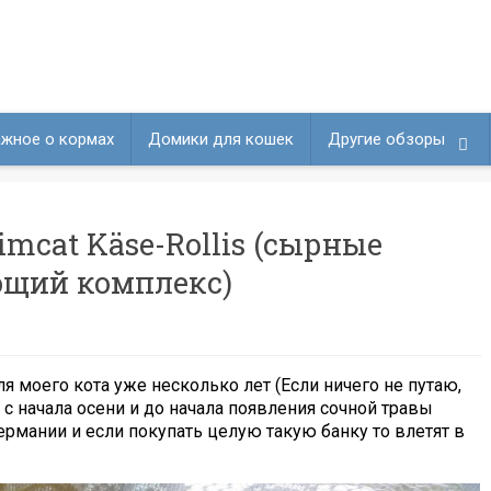
жное о кормах
Домики для кошек
Другие обзоры
mcat Käse-Rollis (сырные
щий комплекс)
я моего кота уже несколько лет (Если ничего не путаю,
т с начала осени и до начала появления сочной травы
ермании и если покупать целую такую банку то влетят в