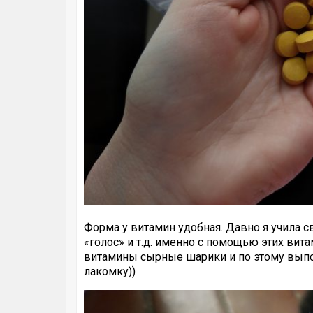
Форма у витамин удобная. Давно я учила св
«голос» и т.д. именно с помощью этих вит
витамины сырные шарики и по этому выпо
лакомку))