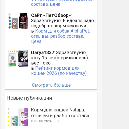
состава, цена
Сайт «ПетОбзор»
:
Здравствуйте. В идеале надо
подобрать корм исключи...
в
Корм для собак AlphaPet:
отзывы, разбор состава,
цена
Darya1337
: Здравствуйте,
коту 15 лет(стерилизован),
вес - око...
в
Рейтинг кормов для
кошек 2026 (по качеству)
Смотреть больше
Новые публикации
Корм для кошек Nalapu:
отзывы и разбор состава
05.08.2026
0