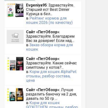
Evgeniya95
: Здравствуйте.
Старший ест Best Dinner
Курица в бел...
в
Рейтинг кормов для
кошек 2026 (по качеству)
Сайт «ПетОбзор»
:
Здравствуйте. Благодарим
Вас за доверие! Если над...
в
Заказ обзора корма для
кошек
Сайт «ПетОбзор»
:
Здравствуйте. Какие сейчас
симптомы у котов?...
в
Корм для кошек AlphaPet:
отзывы, разбор состава,
цена
Сайт «ПетОбзор»
: Лучше
разделить баночку на 2 дня,
давать по 50 гр ...
в
Корм для кошек
GO'KITCHEN: отзывы, разбор