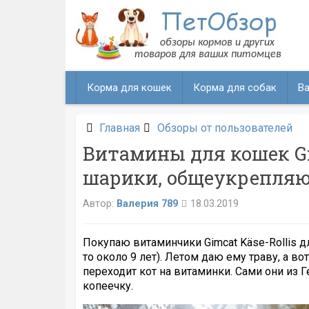
Перейти
к
содержанию
Корма для кошек
Корма для собак
Ва
Главная
Обзоры от пользователей
Витамины для кошек Gi
шарики, общеукрепляю
Автор:
Валерия 789
18.03.2019
Покупаю витаминчики Gimcat Käse-Rollis дл
то около 9 лет). Летом даю ему траву, а во
переходит кот на витаминки. Сами они из Г
копеечку.