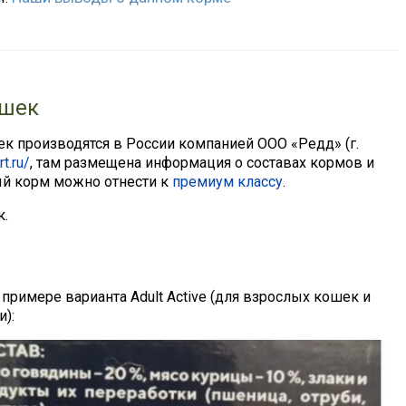
ошек
шек производятся в России компанией ООО «Редд» (г.
t.ru/
, там размещена информация о составах кормов и
й корм можно отнести к
премиум классу
.
к.
 примере варианта Adult Active (для взрослых кошек и
):