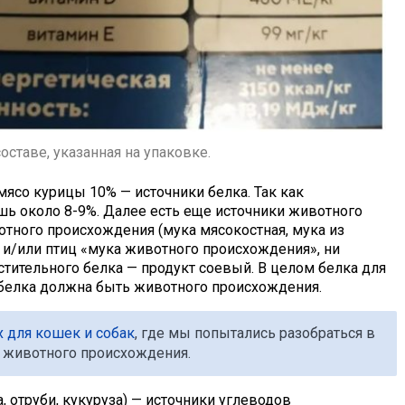
ставе, указанная на упаковке.
ясо курицы 10% — источники белка. Так как
шь около 8-9%. Далее есть еще источники животного
отного происхождения (мука мясокостная, мука из
х и/или птиц «мука животного происхождения», ни
астительного белка — продукт соевый. В целом белка для
 белка должна быть животного происхождения.
х для кошек и собак
, где мы попытались разобраться в
в животного происхождения.
, отруби, кукуруза) — источники углеводов