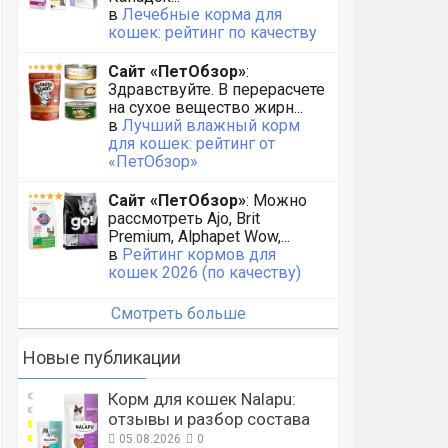
в
Лечебные корма для
кошек: рейтинг по качеству
Сайт «ПетОбзор»
:
Здравствуйте. В перерасчете
на сухое вещество жирн...
в
Лучший влажный корм
для кошек: рейтинг от
«ПетОбзор»
Сайт «ПетОбзор»
: Можно
рассмотреть Ajo, Brit
Premium, Alphapet Wow,...
в
Рейтинг кормов для
кошек 2026 (по качеству)
Смотреть больше
Новые публикации
Корм для кошек Nalapu:
отзывы и разбор состава
05.08.2026
0