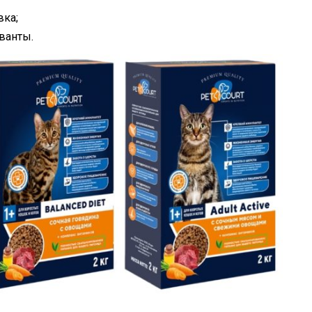
вка;
ванты.