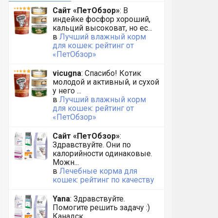
Сайт «ПетОбзор»
: В
индейке фосфор хороший,
кальций высоковат, но ес...
в
Лучший влажный корм
для кошек: рейтинг от
«ПетОбзор»
vicugna
: Спасибо! Котик
молодой и активный, и сухой
у него ...
в
Лучший влажный корм
для кошек: рейтинг от
«ПетОбзор»
Сайт «ПетОбзор»
:
Здравствуйте. Они по
калорийности одинаковые.
Можн...
в
Лечебные корма для
кошек: рейтинг по качеству
Yana
: Здравствуйте.
Помогите решить задачу :)
Канадск...