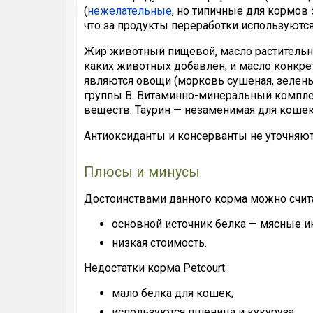
(
нежелательные
, но типичные для кормов 
что за продукты переработки используются
Жир животный пищевой, масло растительно
каких животных добавлен, и масло конкрет
являются овощи (морковь сушеная, зелен
группы В. Витаминно-минеральный компл
веществ. Таурин — незаменимая для кошек
Антиоксиданты и консерванты не уточняют
Плюсы и минусы
Достоинствами данного корма можно счита
основной источник белка — мясные и
низкая стоимость.
Недостатки корма Petcourt:
мало белка для кошек;
используются пшеница и кукуруза;