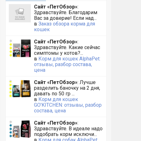
Сайт «ПетОбзор»
:
Здравствуйте. Благодарим
Вас за доверие! Если над...
в
Заказ обзора корма для
кошек
Сайт «ПетОбзор»
:
Здравствуйте. Какие сейчас
симптомы у котов?...
в
Корм для кошек AlphaPet:
отзывы, разбор состава,
цена
Сайт «ПетОбзор»
: Лучше
разделить баночку на 2 дня,
давать по 50 гр ...
в
Корм для кошек
GO'KITCHEN: отзывы, разбор
состава, цена
Сайт «ПетОбзор»
:
Здравствуйте. В идеале надо
подобрать корм исключи...
в
Корм для собак AlphaPet: