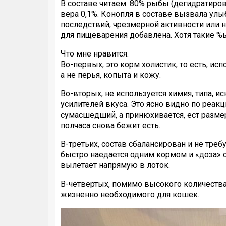
В составе читаем: 80% рыбы (дегидратирова
вера 0,1%. Конопля в составе вызвала улыб
последствий, чрезмерной активности или на
для пищеварения добавлена. Хотя такие %ы
Что мне нравится:
Во-первых, это корм холистик, то есть, и
а не перья, копыта и кожу.
Во-вторых, не используется химия, типа, и
усилителей вкуса. Это ясно видно по реакц
сумасшедший, а принюхивается, ест размер
полчаса снова бежит есть.
В-третьих, состав сбалансирован и не тре
быстро наедается одним кормом и «доза» о
вылетает напрямую в лоток.
В-четвертых, помимо высокого количества
жизненно необходимого для кошек.