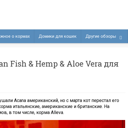
жное о кормах
Домики для кошек
Другие обзоры
ean Fish & Hemp & Aloe Vera для
али Acana американский, но с марта кот перестал его
корма итальянские, американские и британские. На
, в том числе, корма Alleva.