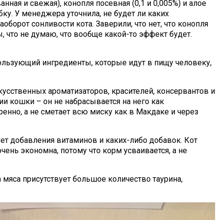
нная и свежая), конопля посевная (0,1 и 0,005%) и алое
ку. У менеджера уточнила, не будет ли каких
оборот сонливости кота. Заверили, что нет, что конопля
, что не думаю, что вообще какой-то эффект будет.
спользующий ингредиенты, которые идут в пищу человеку,
скусственных ароматизаторов, красителей, консервантов и
ии кошки – он не набрасывается на него как
енно, а не сметает всю миску как в Макдаке и через
бует добавления витаминов и каких-либо добавок. Кот
чень экономна, потому что корм усваивается, а не
 мяса присутствует большое количество таурина,