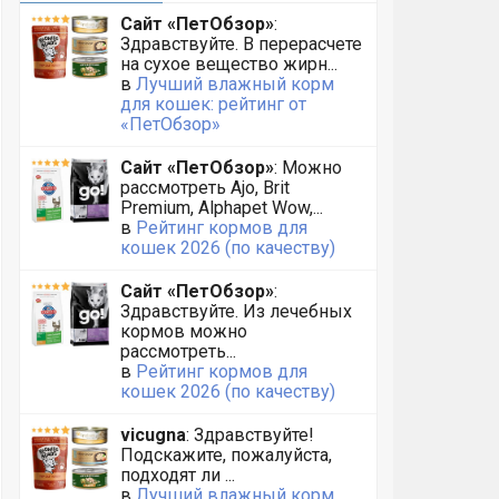
Сайт «ПетОбзор»
:
Здравствуйте. В перерасчете
на сухое вещество жирн...
в
Лучший влажный корм
для кошек: рейтинг от
«ПетОбзор»
Сайт «ПетОбзор»
: Можно
рассмотреть Ajo, Brit
Premium, Alphapet Wow,...
в
Рейтинг кормов для
кошек 2026 (по качеству)
Сайт «ПетОбзор»
:
Здравствуйте. Из лечебных
кормов можно
рассмотреть...
в
Рейтинг кормов для
кошек 2026 (по качеству)
vicugna
: Здравствуйте!
Подскажите, пожалуйста,
подходят ли ...
в
Лучший влажный корм