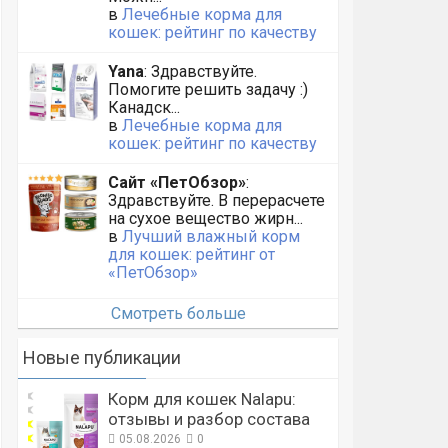
в
Лечебные корма для
кошек: рейтинг по качеству
Yana
: Здравствуйте.
Помогите решить задачу :)
Канадск...
в
Лечебные корма для
кошек: рейтинг по качеству
Сайт «ПетОбзор»
:
Здравствуйте. В перерасчете
на сухое вещество жирн...
в
Лучший влажный корм
для кошек: рейтинг от
«ПетОбзор»
Смотреть больше
Новые публикации
Корм для кошек Nalapu:
отзывы и разбор состава
05.08.2026
0