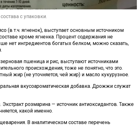
состава с упаковки.
о (в т.ч. ягненок), выступает основным источником
в составе кроме ягненка. Процент содержания не
льше нет ингредиентов богатых белком, можно сказать,
.
зерновая пшеница и рис, выступают источниками
ительного происхождения, тоже не понятно, что это.
ый жир (не уточняется, чей жир) и масло кукурузное.
ральная вкусоароматическая добавка. Дрожжи служат
. Экстракт розмарина — источник антиоксидантов. Также
чняется, какой именно.
еварения. В аналитическом составе перечень