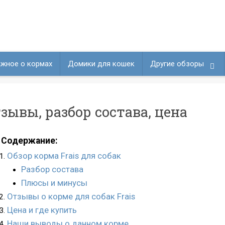
жное о кормах
Домики для кошек
Другие обзоры
тзывы, разбор состава, цена
Содержание:
Обзор корма Frais для собак
Разбор состава
Плюсы и минусы
Отзывы о корме для собак Frais
Цена и где купить
Наши выводы о данном корме