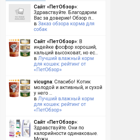
Сайт «ПетОбзор»
:
Здравствуйте. Благодарим
Вас за доверие! Обзор п...
в
Заказ обзора корма для
собак
Сайт «ПетОбзор»
: В
индейке фосфор хороший,
кальций высоковат, но ес...
в
Лучший влажный корм
для кошек: рейтинг от
«ПетОбзор»
vicugna
: Спасибо! Котик
молодой и активный, и сухой
у него ...
в
Лучший влажный корм
для кошек: рейтинг от
«ПетОбзор»
Сайт «ПетОбзор»
:
Здравствуйте. Они по
калорийности одинаковые.
Можн...