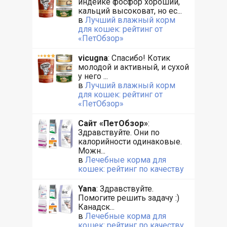
индейке фосфор хороший,
кальций высоковат, но ес...
в
Лучший влажный корм
для кошек: рейтинг от
«ПетОбзор»
vicugna
: Спасибо! Котик
молодой и активный, и сухой
у него ...
в
Лучший влажный корм
для кошек: рейтинг от
«ПетОбзор»
Сайт «ПетОбзор»
:
Здравствуйте. Они по
калорийности одинаковые.
Можн...
в
Лечебные корма для
кошек: рейтинг по качеству
Yana
: Здравствуйте.
Помогите решить задачу :)
Канадск...
в
Лечебные корма для
кошек: рейтинг по качеству