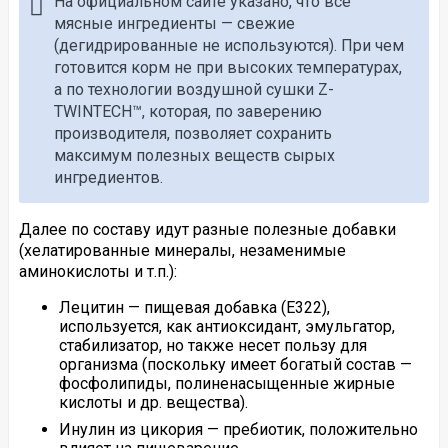
На официальном сайте указано, что все
мясные ингредиенты — свежие
(дегидрированные не используются). При чем
готовится корм не при высоких температурах,
а по технологии воздушной сушки Z-
TWINTECH™, которая, по заверению
производителя, позволяет сохранить
максимум полезных веществ сырых
ингредиентов.
Далее по составу идут разные полезные добавки
(хелатированные минералы, незаменимые
аминокислоты и т.п.):
Лецитин — пищевая добавка (Е322),
используется, как антиоксидант, эмульгатор,
стабилизатор, но также несет пользу для
организма (поскольку имеет богатый состав —
фосфолипиды, полиненасыщенные жирные
кислоты и др. вещества).
Инулин из цикория — пребиотик, положительно