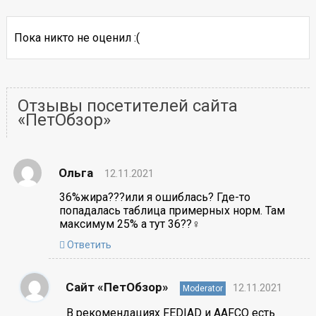
Пока никто не оценил :(
Отзывы посетителей сайта
«ПетОбзор»
Ольга
12.11.2021
36%жира???или я ошиблась? Где-то
попадалась таблица примерных норм. Там
максимум 25% а тут 36??‍♀️
Ответить
Сайт «ПетОбзор»
12.11.2021
Moderator
В рекомендациях FEDIAD и AAFCO есть