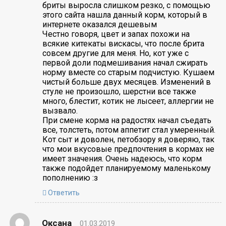
бриты выросла слишком резко, с помощью
этого сайта нашла данный корм, который в
интернете оказался дешевым
Честно говоря, цвет и запах похожи на
всякие китекаты вискасы, что после брита
совсем другие для меня. Но, кот уже с
первой доли подмешивания начал сжирать
норму вместе со старым подчистую. Кушаем
чистый больше двух месяцев. Изменений в
стуле не произошло, шерстни все также
много, блестит, котик не лысеет, аллергии не
вызвало.
При смене корма на радостях начал съедать
все, толстеть, потом аппетит стал умеренный.
Кот сыт и доволен, петобзору я доверяю, так
что мои вкусовые предпочтения в кормах не
имеет значения. Очень надеюсь, что корм
также подойдет планируемому маленькому
пополнению :з
Ответить
Оксана
01.03.2019