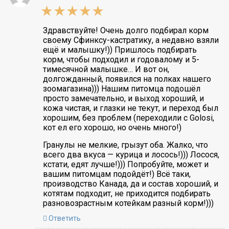
5,0
rating
Здравствуйте! Очень долго подбирал корм
своему Сфинксу-кастратику, а недавно взяли
ещё и малышку!)) Пришлось подбирать
корм, чтобы подходил и годовалому и 5-
тимесячной малышке… И вот он,
долгожданный, появился на полках нашего
зоомагазина))) Нашим питомца подошёл
просто замечательно, и выход хороший, и
кожа чистая, и глазки не текут, и переход был
хорошим, без проблем (переходили с Golosi,
кот ел его хорошо, но очень много!)
Гранулы не мелкие, грызут оба. Жалко, что
всего два вкуса — курица и лосось!))) Лосося,
кстати, едят лучше!))) Попробуйте, может и
вашим питомцам подойдёт!) Всё таки,
производство Канада, да и состав хороший, и
котятам подходит, не приходится подбирать
разновозрастным котейкам разный корм!)))
Ответить