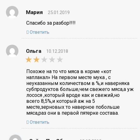
Мария
25.01.2019
Спасибо за разбор!!!!
Ответить
Ольга
10.12.2018
2,0
rating
Похоже на то что мяса в корме «кот
наплакал» На первом месте мука , с
неуказанным количеством в %,и наверняка
субпродуктов больше,чем свежего мяса,а уж
лосося ,который вроде как и свежий,но
всего 8,5%,и который аж на 5
месте,зерновых то наверное побольше
мяса,раз они в первой пятерке состава.
Ответить