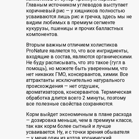
Главным источником углеводов выступает
коричневый рис — у хищников полностью
усваиваются лишь рис и гречка, здесь мы не
видим любимых в премиум сегменте
кукурузы, пшеницы и прочих балластных
компонентов.
Вторым важным отличием холистиков
ProNature является то, что все ингридиенты,
входящие в состав, являются органическими.
Не буду расписывать, что это такое (гугл в
помощь), но можете быть уверенными, что
нет никаких ГМО, консервантов, химии. Все
аттрактанты исключительно натурального
происхождения — нет отдушек,
ароматизаторов, консервантов. Термическая
обработка длится всего 2 минуты, поэтому
все полезные свойства сохраняются.
Корм выйдет экономичным в плане расхода
— дозировка меньше, чем в премиум классе,
так как корм более сытный и лучше
усваивается. Ну, и с точки зрения обывателя
— у меня один из котов хронический