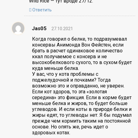
Wild Rice — тут вроде 27/12.
Ответить
Jas05
27.10.2021
Когда говорил о белке, то подразумевал
консервы Анимонда Вон Фейстен, если
брать в расчет одинаковое количество
ккал получаемое с консерв и не
высокобелкового сухого, то в сухом будет
куда меньше белка.
У вас, что у кота проблемы с
поджелудочной и почками? Тогда
возможно это и оправданно, не уверен.
Если кот здоров, то эта «золотая
середина» это фикция. Если в корме будет
меньше белка и жиров, то будет больше
углеводов. И если коты в природе белки и
жиры едят, то углеводы нет. Я бы подумал
прежде чем кормить таким на постоянной
основе. Но опять же, речь идет о
здоровых котах.