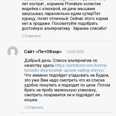
лет кострат , кормила Pronature холистик
индейка с клюквой, на даче мышами
закусывал, параллельно едим суперПет
курицу, полет отличный. Сейчас этого корма
нет в продаже. Посоветуйте подобрать
достойную альтернативу . Заранее спасибо!
Ответить
Сайт «ПетОбзор»
15.09.2020
Добрый день. Список альтернатив по
качеству здесь
https://petobzor.com/korma-
holistiki-dlya-koshek-spisok-rejting-otzyvy/
.
Что иммено подойдет угадывать не будем,
это уже Вам надо смотреть что из списка
удобно покупать и подходит по цене. Потом
брать на пробу маленькую упаковку,
смотреть понравится ли и подойдет ли
кошке.
Ответить