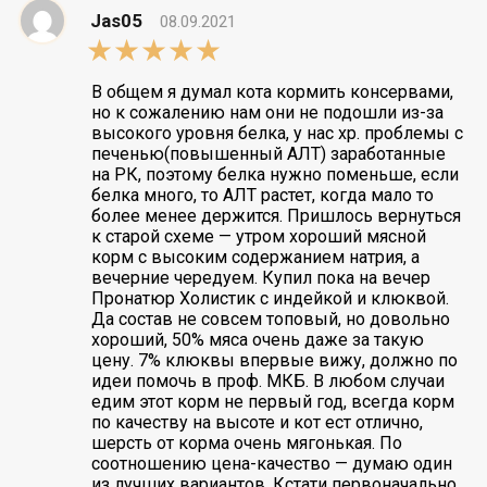
Jas05
08.09.2021
5,0
rating
В общем я думал кота кормить консервами,
но к сожалению нам они не подошли из-за
высокого уровня белка, у нас хр. проблемы с
печенью(повышенный АЛТ) заработанные
на РК, поэтому белка нужно поменьше, если
белка много, то АЛТ растет, когда мало то
более менее держится. Пришлось вернуться
к старой схеме — утром хороший мясной
корм с высоким содержанием натрия, а
вечерние чередуем. Купил пока на вечер
Пронатюр Холистик с индейкой и клюквой.
Да состав не совсем топовый, но довольно
хороший, 50% мяса очень даже за такую
цену. 7% клюквы впервые вижу, должно по
идеи помочь в проф. МКБ. В любом случаи
едим этот корм не первый год, всегда корм
по качеству на высоте и кот ест отлично,
шерсть от корма очень мягонькая. По
соотношению цена-качество — думаю один
из лучших вариантов. Кстати первоначально