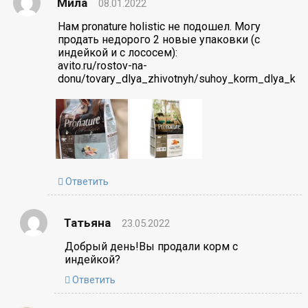
Мила
08.01.2022
Нам pronature holistic не подошел. Могу
продать недорого 2 новые упаковки (с
индейкой и с лососем):
avito.ru/rostov-na-
donu/tovary_dlya_zhivotnyh/suhoy_korm_dlya_ko
Ответить
Татьяна
23.05.2022
Добрый день!Вы продали корм с
индейкой?
Ответить