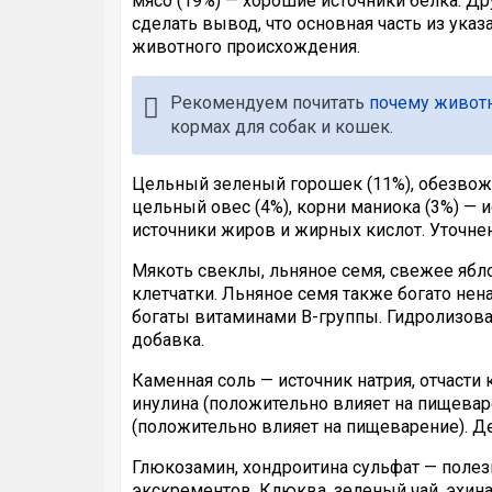
мясо (19%) — хорошие источники белка. Д
сделать вывод, что основная часть из ука
животного происхождения.
Рекомендуем почитать
почему животн
кормах для собак и кошек.
Цельный зеленый горошек (11%), обезвоже
цельный овес (4%), корни маниока (3%) — 
источники жиров и жирных кислот. Уточне
Мякоть свеклы, льняное семя, свежее ябл
клетчатки. Льняное семя также богато 
богаты витаминами B-группы. Гидролизов
добавка.
Каменная соль — источник натрия, отчасти
инулина (положительно влияет на пищевар
(положительно влияет на пищеварение). 
Глюкозамин, хондроитина сульфат — полез
экскрементов. Клюква, зеленый чай, эхи