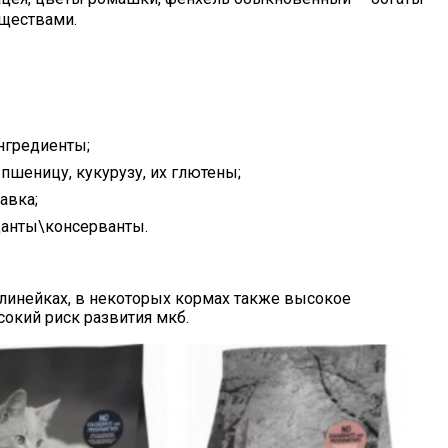
ществами.
нгредиенты;
т пшеницу, кукурузу, их глютены;
авка;
данты\консерванты.
линейках, в некоторых кормах также высокое
окий риск развития мкб.