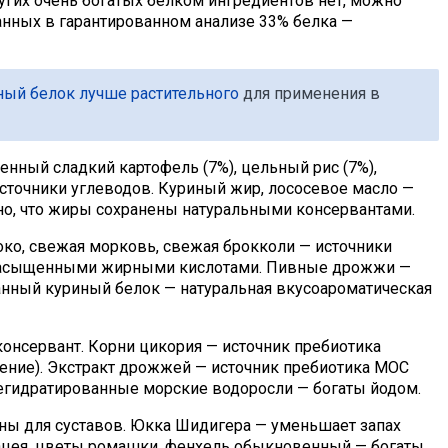
ругих очень богатых белком ингредиентов нет, можно
занных в гарантированном анализе 33% белка —
ый белок лучше растительного
для применения в
нный сладкий картофель (7%), цельный рис (7%),
источники углеводов. Куриный жир, лососевое масло —
но, что жиры сохранены натуральными консервантами.
око, свежая морковь, свежая брокколи — источники
ненасыщенными жирными кислотами. Пивные дрожжи —
анный куриный белок — натуральная вкусоароматическая
 консервант. Корни цикория — источник пребиотика
ение). Экстракт дрожжей — источник пребиотика МОС
Дегидратированные морские водоросли — богаты йодом.
ны для суставов. Юкка Шидигера — уменьшает запах
нацея, цветы ромашки, фенхель обыкновенный — богаты