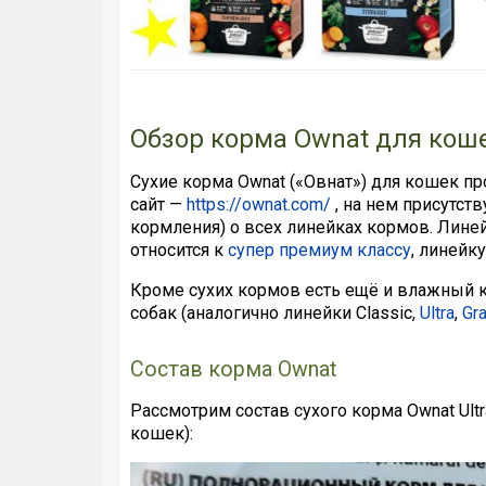
Обзор корма Ownat для кош
Сухие корма Ownat («Овнат») для кошек п
сайт —
https://ownat.com/
, на нем присутс
кормления) о всех линейках кормов. Линей
относится к
супер премиум классу
, линейк
Кроме сухих кормов есть ещё и влажный к
собак (аналогично линейки Classic,
Ultra
,
Gra
Состав корма Ownat
Рассмотрим состав сухого корма Ownat Ultr
кошек):