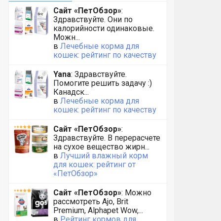
Сайт «ПетОбзор»
:
Здравствуйте. Они по
калорийности одинаковые.
Можн...
в
Лечебные корма для
кошек: рейтинг по качеству
Yana
: Здравствуйте.
Помогите решить задачу :)
Канадск...
в
Лечебные корма для
кошек: рейтинг по качеству
Сайт «ПетОбзор»
:
Здравствуйте. В перерасчете
на сухое вещество жирн...
в
Лучший влажный корм
для кошек: рейтинг от
«ПетОбзор»
Сайт «ПетОбзор»
: Можно
рассмотреть Ajo, Brit
Premium, Alphapet Wow,...
в
Рейтинг кормов для