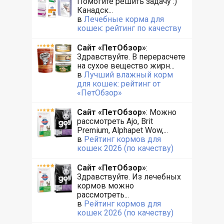
Помогите решить задачу :)
Канадск...
в
Лечебные корма для
кошек: рейтинг по качеству
Сайт «ПетОбзор»
:
Здравствуйте. В перерасчете
на сухое вещество жирн...
в
Лучший влажный корм
для кошек: рейтинг от
«ПетОбзор»
Сайт «ПетОбзор»
: Можно
рассмотреть Ajo, Brit
Premium, Alphapet Wow,...
в
Рейтинг кормов для
кошек 2026 (по качеству)
Сайт «ПетОбзор»
:
Здравствуйте. Из лечебных
кормов можно
рассмотреть...
в
Рейтинг кормов для
кошек 2026 (по качеству)