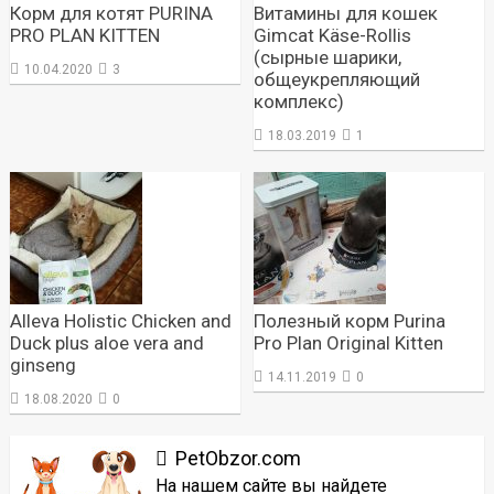
Корм для котят PURINA
Витамины для кошек
PRO PLAN KITTEN
Gimcat Käse-Rollis
(сырные шарики,
10.04.2020
3
общеукрепляющий
комплекс)
18.03.2019
1
Alleva Holistic Chicken and
Полезный корм Purina
Duck plus aloe vera and
Pro Plan Original Kitten
ginseng
14.11.2019
0
18.08.2020
0
PetObzor.com
На нашем сайте вы найдете