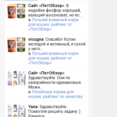
Сайт «ПетОбзор»
: В
индейке фосфор хороший,
кальций высоковат, но ес...
в
Лучший влажный корм
для кошек: рейтинг от
«ПетОбзор»
vicugna
: Спасибо! Котик
молодой и активный, и сухой
у него ...
в
Лучший влажный корм
для кошек: рейтинг от
«ПетОбзор»
Сайт «ПетОбзор»
:
Здравствуйте. Они по
калорийности одинаковые.
Можн...
в
Лечебные корма для
кошек: рейтинг по качеству
Yana
: Здравствуйте.
Помогите решить задачу :)
Канадск...