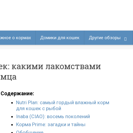
жное о кормах
Домики для кошек
Другие обзоры
ек: какими лакомствами
омца
Содержание:
Nutri Plan: самый гордый влажный корм
для кошек с рыбой
Inaba (CIAO): восемь поколений
Корма Prime: загадки и тайны
Обобщение