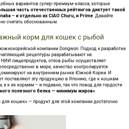
добных вариантов супер-премиум-класса, которые
ольшая часть отечественных рейтингов диктует такой
Inaba – и отдельно их CIAO Churu, и Prime
. Давайте
жно считать обоснованным.
лажный корм для кошек с рыбой
 южнокорейской компании Dongwon. Подход к разработке
ечатляющий: рецептуры разрабатывают на
 НИИ пищепродуктов, отлов рыбы осуществляет
епосредственно в море, качество контролируется
 Доминируют на внутреннем рынке Южной Кореи. И
 лет поставляют эту продукцию в Японию, где к кошкам
 а к их кормам – и подавно, так что повод для гордости
ного полезного белка — минимум жиров»
.
 для кошек» — продукт для этой компании достаточно