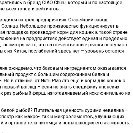
ратились в бренд CIAO Churu, который и по настоящее
е всех топов и рейтингов.
водится на трех предприятиях. Старейший завод
о Солнца. Небольшое производство функционирует в
ая площадка производит корм для кошек в такой стране
оложения на предприятиях действует единая и предельно
о, несмотря на то, что на отечественные рынки поступают
 из Китая, послаблений здесь нет – уровень остается
олне ожидаемо, что базовым ингредиентом оказывается
тельный продукт с большим содержанием белка и
о в отличие от Nutri Plan это еще и корм для кошек с
а первый взгляд – если не знать специфику японских
 как раз рыбный фарш, изготавливаемый исключительно из
 белой рыбой? Питательная ценность сурими невелика –
 спектр как макро-, так и микроэлементов, улучшающих
й и органов тела питомца и повышающих его активность.