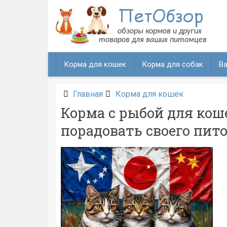
Перейти
к
содержанию
Корма для кошек
Корма для собак
Ва
Главная
Корма для кошек
Корма с рыбой для кош
порадовать своего пит