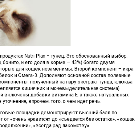
 продуктах Nutri Plan – тунец. Это обоснованный выбор:
 бонито, и его доля в корме — 43%) богато двумя
оторые для кошек незаменимы. Второй компонент – икра
– белок и Омега-3. Дополняют основной состав полезные
компоненты: полученный на пару экстракт тунца, клюква
репляется кишечник и мочевыделительная система).
ой включены добавки витамина Е, а также натуральных
уточнения, впрочем, того, о чем идет речь.
рговые площадки демонстрируют высший балл по
 от «очень нравится» до «съедается без остатка», «кошак
родолжении», «всегда рад лакомству».