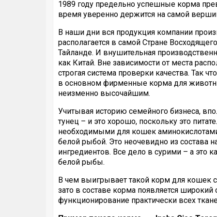
1989 году предельно успешные корма прев
время уверенно держится на самой вершин
В наши дни вся продукция компании произ
располагается в самой Стране Восходящег
Тайланде. И внушительная производственн
как Китай. Вне зависимости от места расп
строгая система проверки качества. Так чт
в основном фирменные корма для животных
неизменно высочайшим.
Учитывая историю семейного бизнеса, вп
тунец – и это хорошо, поскольку это пита
необходимыми для кошек аминокислотами. Н
белой рыбой. Это неочевидно из состава н
ингредиентов. Все дело в сурими – а это
белой рыбы.
В чем выигрывает такой корм для кошек с
зато в составе корма появляется широкий
функционирование практически всех ткане