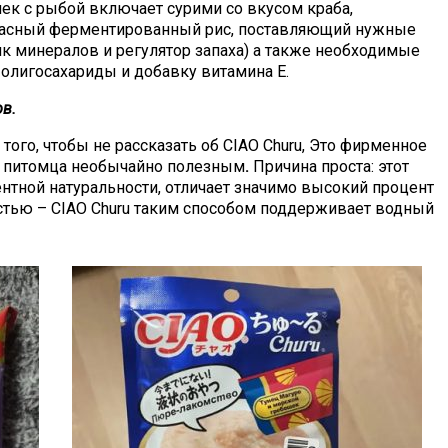
шек с рыбой включает сурими со вкусом краба,
асный ферментированный рис, поставляющий нужные
ик минералов и регулятор запаха) а также необходимые
, олигосахариды и добавку витамина Е.
ов.
того, чтобы не рассказать об CIAO Churu, Это фирменное
я питомца необычайно полезным
.
Причина проста: этот
нтной натуральности, отличает значимо высокий процент
остью – CIAO Churu таким способом поддерживает водный