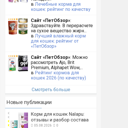
в
Лечебные корма для
кошек: рейтинг по качеству
Сайт «ПетОбзор»
:
Здравствуйте. В перерасчете
на сухое вещество жирн...
в
Лучший влажный корм
для кошек: рейтинг от
«ПетОбзор»
Сайт «ПетОбзор»
: Можно
рассмотреть Ajo, Brit
Premium, Alphapet Wow,...
в
Рейтинг кормов для
кошек 2026 (по качеству)
Смотреть больше
Новые публикации
Корм для кошек Nalapu:
отзывы и разбор состава
05.08.2026
0