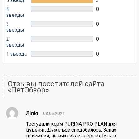
5 звезд
3
4
0
звезды
3
0
звезды
2
0
звезды
1 звезда
0
Отзывы посетителей сайта
«ПетОбзор»
Лілія
08.06.2021
Тестували корм PURINA PRO PLAN для
цуценят. Дуже все сподобалось. Запах
приємний, не викликає алергію. Їсть із