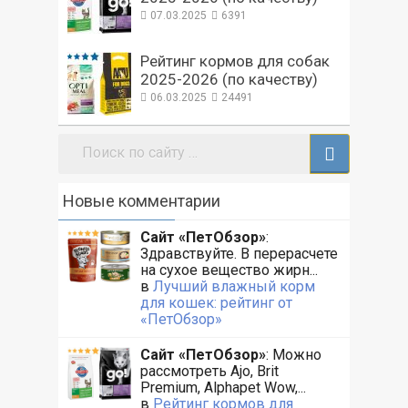
07.03.2025
6391
Рейтинг кормов для собак
2025-2026 (по качеству)
06.03.2025
24491
Поиск:
Новые комментарии
Сайт «ПетОбзор»
:
Здравствуйте. В перерасчете
на сухое вещество жирн...
в
Лучший влажный корм
для кошек: рейтинг от
«ПетОбзор»
Сайт «ПетОбзор»
: Можно
рассмотреть Ajo, Brit
Premium, Alphapet Wow,...
в
Рейтинг кормов для