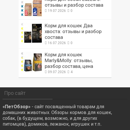
отзывы и разбор состава
19.07.2026
0
Корм для кошек Два
хвоста: отзывы и разбор
состава
16.07.2026
0
Корм для кошек
Marly&Molly: отзывы,
разбор состава, цена
09.07.2026
4
Про сайт
«ПетОбзор»
- сайт посвященный товарам для
домашних животных. Обзоры кормов для кошек,
собак, (в будущем, возможно, и для других
питомцев), домиков, лежанок, игрушек и т.п..