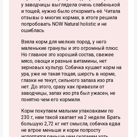
у заводчицы выглядела очень слабенькой
и тощей, нужно было откормить её. Читала
отзывы о многих кормах, в итоге решила
попробовать NOW Natural holistic и не
ошиблась.
Взяла корм для мелких пород, у него
маленькие гранулы и это огромный плюс.
Но главное это хороший состав, свежее
мясо, овощи и разные витамины, нет
зерновых культур. Собачка кушает корм на
ура, уже не такая тощая, шерсть в норме,
глазки не текут, сильного запаха изо рта
нет. До этого, сразу как привезли от
заводчицы, запах изо рта был ужасен, не
понятно чем его кормили.
Корм покупаем малыми упаковками по
230 г, нам такой хватает на 2 недели. Брать
большую 2,72 кг нет смысла, собачка едва
не втрое меньше и корм попросту
испортится раньше чем скормим хоть