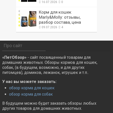
16.07.2026
0
Корм для кошек
Marly&Molly: отзывы,
разбор состава, цена
09.07.2026
4
Про сайт
«ПетОбзор»
- сайт посвященный товарам для
домашних животных. Обзоры кормов для кошек,
собак, (в будущем, возможно, и для других
питомцев), домиков, лежанок, игрушек и т.п..
У нас вы можете заказать:
обзор корма для кошек
обзор корма для собак
В будущем можно будет заказать обзоры любых
других товаров для домашних животных.