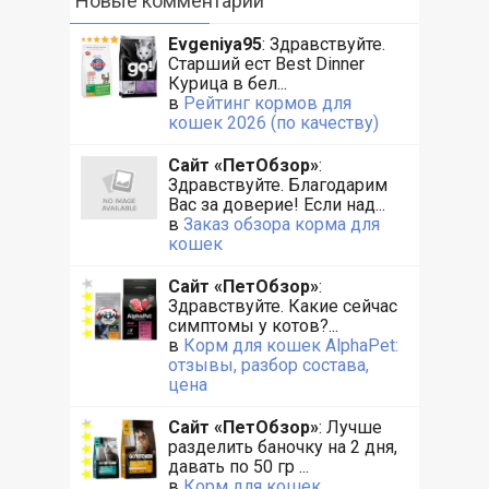
Новые комментарии
Evgeniya95
: Здравствуйте.
Старший ест Best Dinner
Курица в бел...
в
Рейтинг кормов для
кошек 2026 (по качеству)
Сайт «ПетОбзор»
:
Здравствуйте. Благодарим
Вас за доверие! Если над...
в
Заказ обзора корма для
кошек
Сайт «ПетОбзор»
:
Здравствуйте. Какие сейчас
симптомы у котов?...
в
Корм для кошек AlphaPet:
отзывы, разбор состава,
цена
Сайт «ПетОбзор»
: Лучше
разделить баночку на 2 дня,
давать по 50 гр ...
в
Корм для кошек