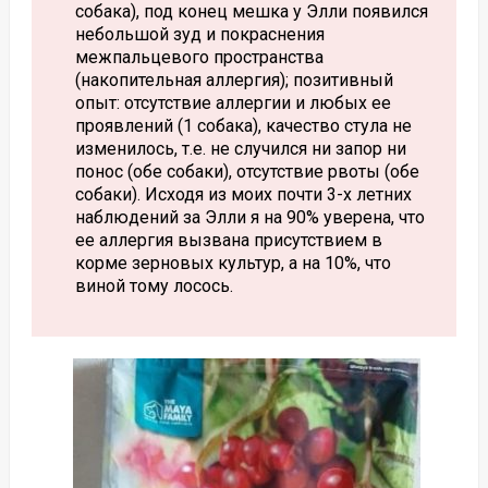
собака), под конец мешка у Элли появился
небольшой зуд и покраснения
межпальцевого пространства
(накопительная аллергия); позитивный
опыт: отсутствие аллергии и любых ее
проявлений (1 собака), качество стула не
изменилось, т.е. не случился ни запор ни
понос (обе собаки), отсутствие рвоты (обе
собаки). Исходя из моих почти 3-х летних
наблюдений за Элли я на 90% уверена, что
ее аллергия вызвана присутствием в
корме зерновых культур, а на 10%, что
виной тому лосось.