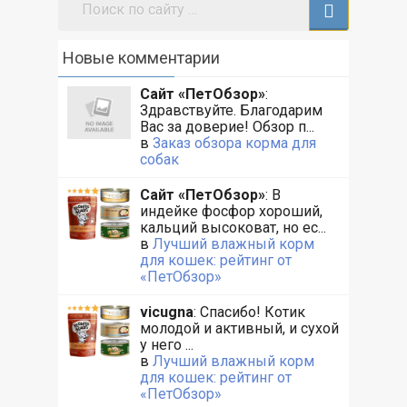
Новые комментарии
Сайт «ПетОбзор»
:
Здравствуйте. Благодарим
Вас за доверие! Обзор п...
в
Заказ обзора корма для
собак
Сайт «ПетОбзор»
: В
индейке фосфор хороший,
кальций высоковат, но ес...
в
Лучший влажный корм
для кошек: рейтинг от
«ПетОбзор»
vicugna
: Спасибо! Котик
молодой и активный, и сухой
у него ...
в
Лучший влажный корм
для кошек: рейтинг от
«ПетОбзор»