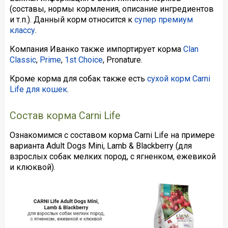
(составы, нормы кормления, описание ингредиентов
и т.п.). Данный корм относится к
супер премиум
классу
.
Компания Иванко также импортирует корма
Clan
Classic
,
Prime
,
1st Choice
, Pronature.
Кроме корма для собак также есть
сухой корм Carni
Life для кошек
.
Состав корма Carni Life
Ознакомимся с составом корма Carni Life на примере
варианта Adult Dogs Mini, Lamb & Blackberry (для
взрослых собак мелких пород, с ягненком, ежевикой
и клюквой).