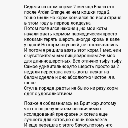
rating
Сидели на этом корме 2 месяца.Взяла его
после Arden Grange,на нем кошки года 2
точно были.Но корм кончился по всей стране
в этом году в период локдауна.
Потом появился наконец ,но мои коты
начали рвать кормом периодически,просто
клоками терять шерсть,иногда кровь в кале
у одной.Но корм вкусный ,не отказывались.
И потом я решила взять этот корм.1 мес. ели
с чувствительным пищеварением,2-й мес.
для длинношерстных. Все отлично тьфу-тьфу.
Самое удивительное,что шерсть просто за 2
недели перестала лезть ,коты лежат на
белом одеяле и оно абсолютно чистое ,я в
шоке.
Стул в поряде ,рвоты не было ни разу,корм
едят с удовольствием.
Позже я соблазнилась на Брит кэр ,потому
что он по результатам независимых
исследований прекрасен ,я хотела еще
лучшего для котов,но очень пожалела.
И еще перешла с этого Savory,потому что