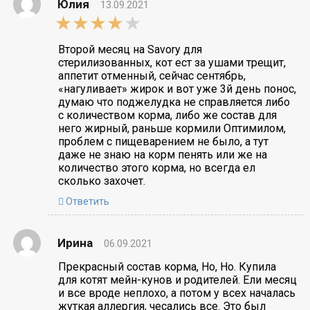
Юлия
13.09.2021
4,0
rating
Второй месяц на Savory для
стерилизованных, кот ест за ушами трещит,
аппетит отменный, сейчас сентябрь,
«нагуливает» жирок и вот уже 3й день понос,
думаю что поджелудка не справляется либо
с количеством корма, либо же состав для
него жирный, раньше кормили Оптимилом,
проблем с пищеварением не было, а тут
даже не знаю на корм пенять или же на
количество этого корма, но всегда ел
сколько захочет.
Ответить
Ирина
06.09.2021
Прекрасный состав корма, Но, Но. Купила
для котят мейн-кунов и родителей. Ели месяц
и все вроде неплохо, а потом у всех началась
жуткая аллергия, чесались все. Это был