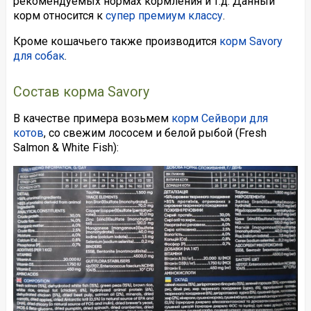
рекомендуемых нормах кормления и т.д. Данный
корм относится к
супер премиум классу
.
Кроме кошачьего также производится
корм Savory
для собак
.
Состав корма Savory
В качестве примера возьмем
корм Сейвори для
котов
, со свежим лососем и белой рыбой (Fresh
Salmon & White Fish):