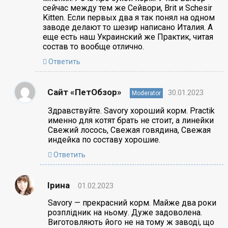
сейчас между тем же Cейвори, Brit и Schesir
Kitten. Если первых два я так понял на одном
заводе делают то шезир написано Италия. А
еще есть наш Украинский же Практик, читая
состав то вообще отлично.
Ответить
Сайт «ПетОбзор»
30.01.2023
Moderator
Здравствуйте. Savory хороший корм. Practik
именно для котят брать не стоит, а линейки
Свежий лосось, Свежая говядина, Свежая
индейка по составу хорошие.
Ответить
Ірина
01.02.2023
Savory — прекрасний корм. Майже два роки
розплідник на ньому. Дуже задоволена.
Виготовляють його не на тому ж заводі, що