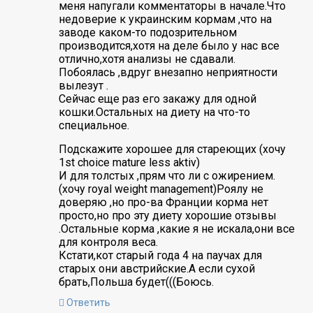
меня напугали комментаторы в начале.Что
недоверие к украинским кормам ,что на
заводе каком-то подозрительном
производится,хотя на деле было у нас все
отлично,хотя анализы не сдавали.
Побоялась ,вдруг внезапно неприятности
вылезут .
Сейчас еще раз его закажу для одной
кошки.Остальных на диету на что-то
специальное.
Подскажите хорошее для стареющих (хочу
1st choice mature less aktiv)
И для толстых ,прям что ли с ожирением.
(хочу royal weight management)Роялу не
доверяю ,но про-ва Франции корма нет
просто,но про эту диету хорошие отзывы
.Остальные корма ,какие я не искала,они все
для контроля веса.
Кстати,кот старый года 4 на паучах для
старых они австрийские.А если сухой
брать,Польша будет(((Боюсь.
Ответить