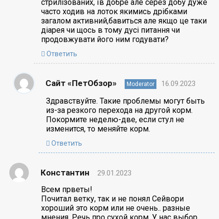
стрилізованих, їв добре але серез добу дуже
часто ходив на лоток якимись дрібками
загалом активний,бавиться але якщо це таки
діарея чи щось в тому дусі питання чи
продовжувати його ним годувати?
Ответить
Сайт «ПетОбзор»
16.09.2023
Moderator
Здравствуйте. Такие проблемы могут быть
из-за резкого перехода на другой корм.
Покормите неделю-две, если стул не
изменится, то меняйте корм.
Ответить
Константин
29.01.2023
Всем прветы!
Почитал ветку, так и не понял Сейвори
хороший это корм или не очень.. разные
мнения. Речь про сухой корм. У нас выбор