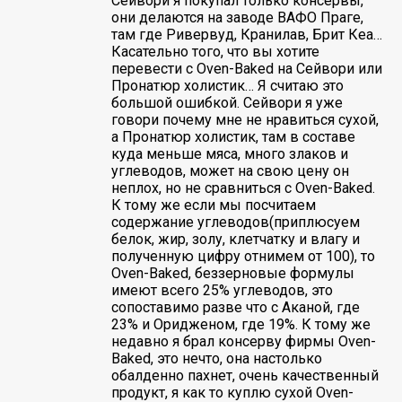
Сейвори я покупал только консервы,
они делаются на заводе ВАФО Праге,
там где Ривервуд, Кранилав, Брит Кеа…
Касательно того, что вы хотите
перевести с Oven-Baked на Сейвори или
Пронатюр холистик… Я считаю это
большой ошибкой. Сейвори я уже
говори почему мне не нравиться сухой,
а Пронатюр холистик, там в составе
куда меньше мяса, много злаков и
углеводов, может на свою цену он
неплох, но не сравниться с Oven-Baked.
К тому же если мы посчитаем
содержание углеводов(приплюсуем
белок, жир, золу, клетчатку и влагу и
полученную цифру отнимем от 100), то
Oven-Baked, беззерновые формулы
имеют всего 25% углеводов, это
сопоставимо разве что с Аканой, где
23% и Оридженом, где 19%. К тому же
недавно я брал консерву фирмы Oven-
Baked, это нечто, она настолько
обалденно пахнет, очень качественный
продукт, я как то куплю сухой Oven-