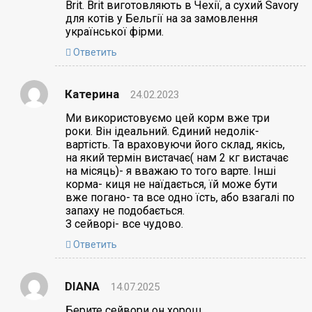
Brit. Brit виготовляють в Чехії, а сухий Savory
для котів у Бельгії на за замовлення
української фірми.
Ответить
Катерина
24.02.2023
Ми використовуємо цей корм вже три
роки. Він ідеальний. Єдиний недолік-
вартість. Та враховуючи його склад, якісь,
на який термін вистачає( нам 2 кг вистачає
на місяць)- я вважаю то того варте. Інші
корма- киця не наїдається, їй може бути
вже погано- та все одно їсть, або взагалі по
запаху не подобається.
З сейворі- все чудово.
Ответить
DIANA
14.07.2025
Берите сейвори он хорош .