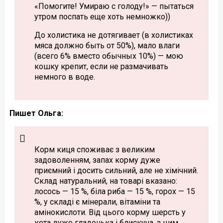
«Помогите! Умираю с голоду!» — пытаться
утром поспать еще хоть немножко))
До холистика не дотягивает (в холистиках
мяса должно быть от 50%), мало влаги
(всего 6% вместо обычных 10%) — мою
кошку крепит, если не размачивать
немного в воде.
Пишет Ольга:
Корм киця споживає з великим
задоволенням, запах корму дуже
приємний і досить сильний, але не хімічний.
Склад натуральний, на товарі вказано:
лосось — 15 %, біла риба — 15 %, горох — 15
%, у складі є мінерали, вітаміни та
амінокислоти. Від цього корму шерсть у
кота дуже гладенька і блискуча, з цим