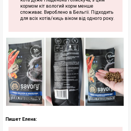
кормом кіт вологий корм менше
споживає. Вироблено в Бельгії. Підходить
для всіх котів/киць віком від одного року.
Пишет Елена: