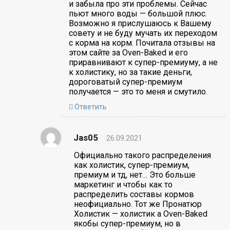
и забыла про эти проблемы. Сейчас
пьют много воды — большой плюс.
Возможно я прислушаюсь к Вашему
совету и не буду мучать их переходом
с корма на корм. Почитала отзывы на
этом сайте за Oven-Baked и его
приравнивают к супер-премиуму, а не
к холистику, но за такие деньги,
дороговатый супер-премиум
получается — это то меня и смутило.
Ответить
Jas05
26.09.2021
Официально такого распределения
как холистик, супер-премиум,
премиум и тд, нет… Это больше
маркетинг и чтобы как то
распределить составы кормов
неофициально. Тот же Пронатюр
Холистик — холистик а Oven-Baked
якобы супер-премиум, но в