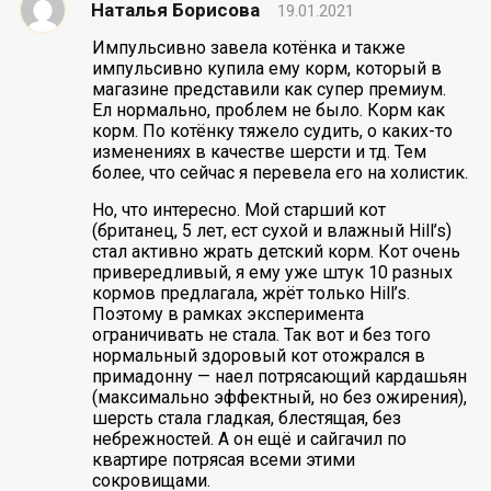
Наталья Борисова
19.01.2021
Импульсивно завела котёнка и также
импульсивно купила ему корм, который в
магазине представили как супер премиум.
Ел нормально, проблем не было. Корм как
корм. По котёнку тяжело судить, о каких-то
изменениях в качестве шерсти и тд. Тем
более, что сейчас я перевела его на холистик.
Но, что интересно. Мой старший кот
(британец, 5 лет, ест сухой и влажный Hill’s)
стал активно жрать детский корм. Кот очень
привередливый, я ему уже штук 10 разных
кормов предлагала, жрёт только Hill’s.
Поэтому в рамках эксперимента
ограничивать не стала. Так вот и без того
нормальный здоровый кот отожрался в
примадонну — наел потрясающий кардашьян
(максимально эффектный, но без ожирения),
шерсть стала гладкая, блестящая, без
небрежностей. А он ещё и сайгачил по
квартире потрясая всеми этими
сокровищами.