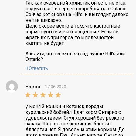
Так как очередной холистик он есть не стал,
подумываю в серьёз попробовать с Ontario.
Сейчас кот снова на Hill’s, и выглядит далеко
не так шикарно.
Дело скорее всего в том, что кастратные
корма пустые и выхолощенные. Если не
жрать их в три горла, то и полезностей
хватать не будет.
А кстати, что на ваш взгляд лучше Hill’s или
Ontario?
Ответить
Елена
17.06.2020
5,0
rating
у меня 2 кошки и котенок породы
курильский бобтейл. Едят корм Онтарио с
удовольствием. Стул хороший без резкого
запаха. Шерсть шелковистая ,блестит.
Аллергии нет. Я довольна этим кормом. До
этого кормила Гоу , Альмо натуре. Онтарио