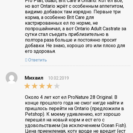
Pro Plan, Guabi, Brit Care и Ontario. Кот ел всё,
но вот Ontario жрёт с особенным аппетитом,
видимо добавок там изрядно. Первые три
корма, а особенно Brit Care для
кастрированных ел по норме, не
попрошайничал, а вот Ontario Adult Castrate за
сутки стал съедать приблизительно в
полтора раза больше и постоянно просит
добавки. Не знаю, хорошо это или плохо для
его здоровья.
Ответить
Михаил
10.02.2019
4,0
rating
Около 4 лет кот ел ProNature 28 Original. В
конце прошлого года не смог нигде найти и
пришлось перейти на Ontario (предложили в
Petshop). К моему удивлению, кот хорошо
перешёл на новый корм и ест его с
удовольствием (за исключением Ocean Fish).
Цена приемлемая, коту вроде не вредит (ест