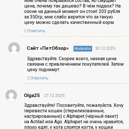
Мне очень понравился состав, но смущает
цена, почему так дешево? В чём подвох? На
озоне на данный момент он стоит 203 рубля
за 350гр, мне слабо верится что за такую
цену можно сделать качественный корм.
Ответить
Сайт «ПетОбзор»
30.12.2025
Moderator
Здравствуйте. Скорее всего, низкая цена
связана с привлечением покупателей. Затем
цену поднимут.
Ответить
Olga25
21.12.2025
Здравствуйте! Посоветуйте, пожалуйста. Хочу
перевести кошек (стерилизованные,
кастрированные) с Alphapet (чёрный пакет)
на Actitail или Ago. Alphapet не очень нравится,
плохо едят, у кота слоятся когти, у кошки