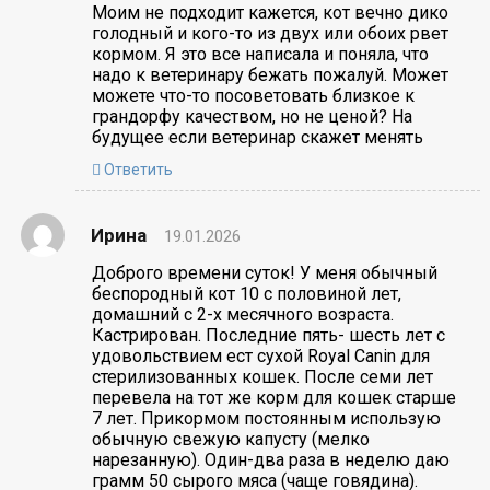
Моим не подходит кажется, кот вечно дико
голодный и кого-то из двух или обоих рвет
кормом. Я это все написала и поняла, что
надо к ветеринару бежать пожалуй. Может
можете что-то посоветовать близкое к
грандорфу качеством, но не ценой? На
будущее если ветеринар скажет менять
Ответить
Ирина
19.01.2026
Доброго времени суток! У меня обычный
беспородный кот 10 с половиной лет,
домашний с 2-х месячного возраста.
Кастрирован. Последние пять- шесть лет с
удовольствием ест сухой Royal Canin для
стерилизованных кошек. После семи лет
перевела на тот же корм для кошек старше
7 лет. Прикормом постоянным использую
обычную свежую капусту (мелко
нарезанную). Один-два раза в неделю даю
грамм 50 сырого мяса (чаще говядина).