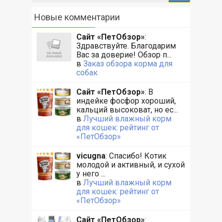
Новые комментарии
Сайт «ПетОбзор»
:
Здравствуйте. Благодарим
Вас за доверие! Обзор п...
в
Заказ обзора корма для
собак
Сайт «ПетОбзор»
: В
индейке фосфор хороший,
кальций высоковат, но ес...
в
Лучший влажный корм
для кошек: рейтинг от
«ПетОбзор»
vicugna
: Спасибо! Котик
молодой и активный, и сухой
у него ...
в
Лучший влажный корм
для кошек: рейтинг от
«ПетОбзор»
Сайт «ПетОбзор»
: