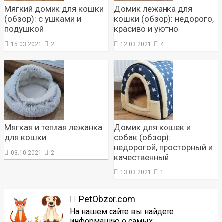
Мягкий домик для кошки
Домик лежанка для
(обзор): с ушками и
кошки (обзор): недорого,
подушкой
красиво и уютно
15.03.2021
2
12.03.2021
4
Мягкая и теплая лежанка
Домик для кошек и
для кошки
собак (обзор):
недорогой, просторный и
03.10.2021
2
качественный
13.03.2021
1
PetObzor.com
На нашем сайте вы найдете
информацию о самых