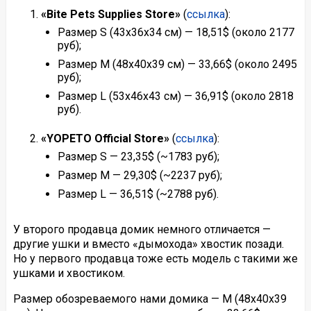
«Bite Pets Supplies Store»
(
ссылка
):
Размер S (43x36x34 см) — 18,51$ (около 2177
руб);
Размер M (48x40x39 см) — 33,66$ (около 2495
руб);
Размер L (53x46x43 см) — 36,91$ (около 2818
руб).
«YOPETO Official Store»
(
ссылка
):
Размер S — 23,35$ (~1783 руб);
Размер M — 29,30$ (~2237 руб);
Размер L — 36,51$ (~2788 руб).
У второго продавца домик немного отличается —
другие ушки и вместо «дымохода» хвостик позади.
Но у первого продавца тоже есть модель с такими же
ушками и хвостиком.
Размер обозреваемого нами домика — M (48x40x39